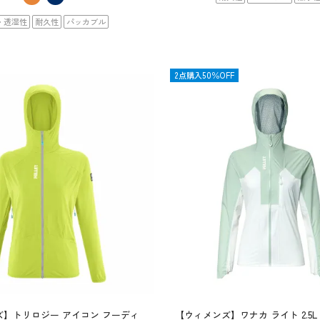
・透湿性
耐久性
パッカブル
SALE
2点購入50％OFF
ズ】トリロジー アイコン フーディ
【ウィメンズ】ワナカ ライト 2.5