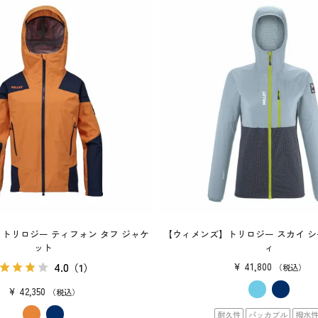
トリロジー ティフォン タフ ジャケ
【ウィメンズ】トリロジー スカイ シ
ット
ィ
4.0
¥
41,800
（1）
税込
¥
42,350
税込
耐久性
パッカブル
撥水