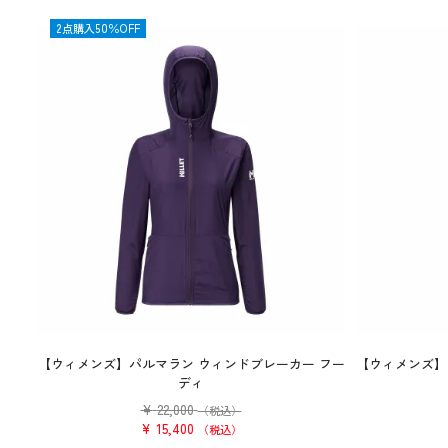
SALE
2点購入50％OFF
【ウィメンズ】パルマラン ウィンドブレーカー フー
【ウィメンズ】
ディ
¥
22,000
（税込）
¥
15,400
税込