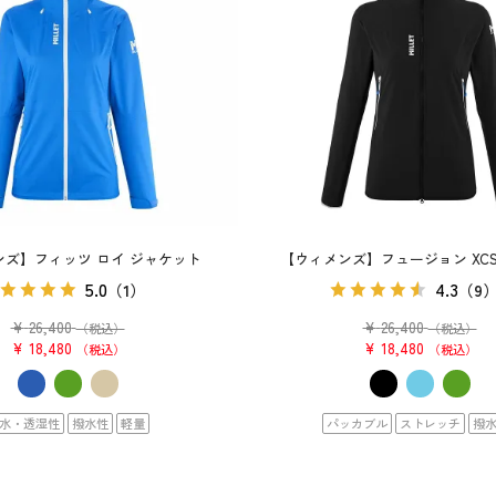
ンズ】フィッツ ロイ ジャケット
【ウィメンズ】フュージョン XCS
5.0
4.3
（1）
（9
¥
26,400
¥
26,400
（税込）
（税込）
¥
18,480
¥
18,480
税込
税込
水・透湿性
撥水性
軽量
パッカブル
ストレッチ
撥