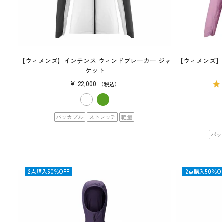
【ウィメンズ】インテンス ウィンドブレーカー ジャ
【ウィメンズ】ブ
ケット
¥
22,000
税込
パッカブル
ストレッチ
軽量
パッ
SALE
2点購入50％OFF
OUTLET
2点購入50％O