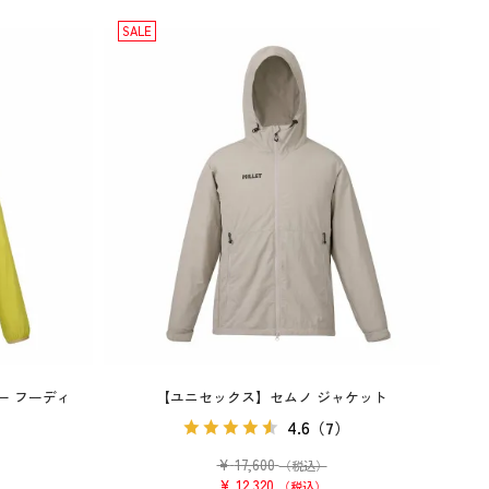
SALE
ー フーディ
【ユニセックス】セムノ ジャケット
4.6
）
（7）
¥
17,600
（税込）
¥
12,320
税込