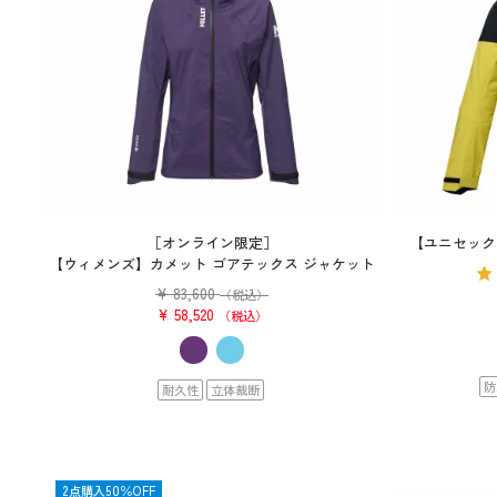
［オンライン限定］
【ユニセック
【ウィメンズ】カメット ゴアテックス ジャケット
¥
83,600
（税込）
¥
58,520
税込
防
耐久性
立体裁断
SALE
2点購入50％OFF