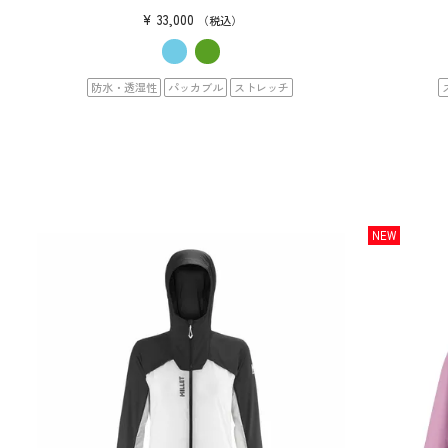
¥
33,000
税込
防水・透湿性
パッカブル
ストレッチ
NEW