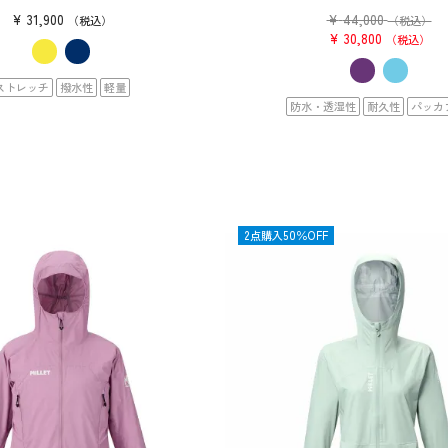
¥
31,900
¥
44,000
税込
（税込）
¥
30,800
税込
ストレッチ
撥水性
軽量
防水・透湿性
耐久性
パッカ
SALE
2点購入50％OFF