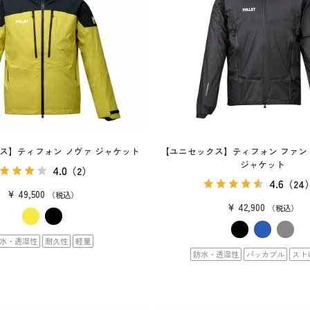
ス】ティフォン ノヴァ ジャケット
【ユニセックス】ティフォン ファン
ジャケット
4.0
（2）
4.6
（24
¥
49,500
税込
¥
42,900
税込
水・透湿性
耐久性
軽量
防水・透湿性
パッカブル
スト