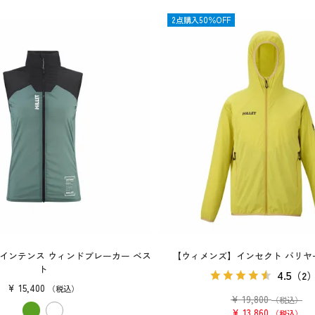
SALE
2点購入50％OFF
インテンス ウィンドブレーカー ベス
【ウィメンズ】インセクト バリヤ
ト
4.5
（2
¥
15,400
税込
¥
19,800
（税込）
¥
13,860
税込