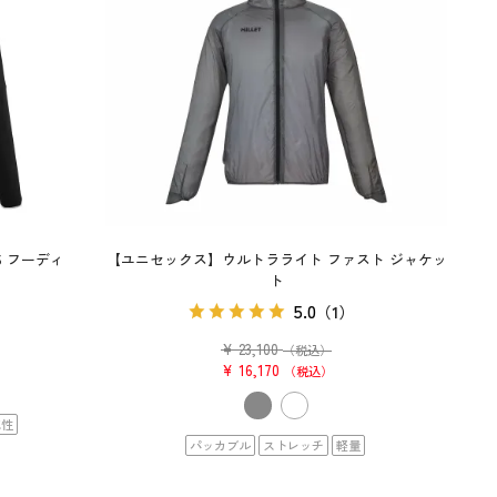
 フーディ
【ユニセックス】ウルトラライト ファスト ジャケッ
ト
）
5.0
（1）
¥
23,100
（税込）
¥
16,170
税込
水性
パッカブル
ストレッチ
軽量