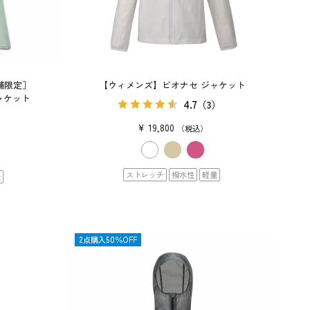
舗限定］
【ウィメンズ】ビオナセ ジャケット
ジャケット
4.7
（3）
¥
19,800
税込
ストレッチ
撥水性
軽量
量
SALE
2点購入50％OFF