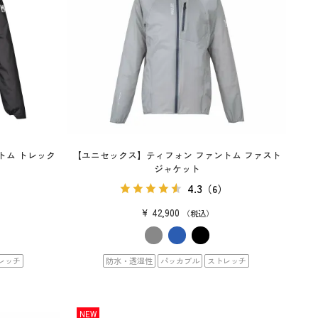
トム トレック
【ユニセックス】ティフォン ファントム ファスト
ジャケット
4.3
）
（6）
¥
42,900
税込
レッチ
防水・透湿性
パッカブル
ストレッチ
NEW