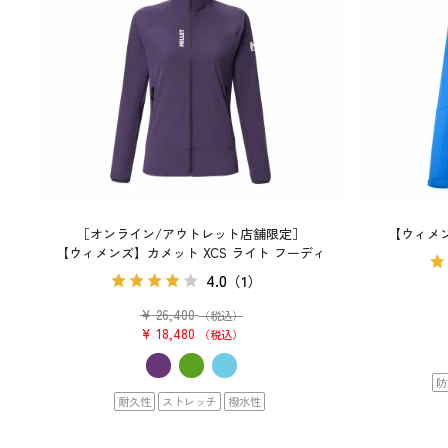
［オンライン/アウトレット店舗限定］
【ウィメ
【ウィメンズ】カメット XCS ライト フーディ
4.0
（1）
¥
26,400
（税込）
¥
18,480
税込
防
耐久性
ストレッチ
撥水性