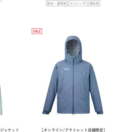
防水・透湿性
ストレッチ
撥水性
SALE
L ジャケット
［オンライン/アウトレット店舗限定］