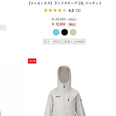
【ユニセックス】ランドスケープ 2.5L ジャケット
4.0
（1）
¥
28,600
（税込）
¥
22,880
税込
ブル
防水・透湿性
軽量
立体裁断
NEW