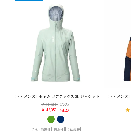
【ウィメンズ】セネカ ゴアテックス 3L ジャケット
【ウィメンズ】
¥
60,500
（税込）
¥
42,350
税込
防水・透湿性
撥水性
立体裁断