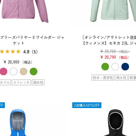
リーズバリヤー II ワイルダー ジャ
［オンライン/アウトレット店
ケット
【ウィメンズ】セネカ 2.5L 
4.8
¥
29,700
（5）
（税込）
¥
20,790
税込
¥
20,900
税込
防水・透湿性
耐久性
軽
カブル
ストレッチ
撥水性
FF
OUTLET
2点購入50％OFF