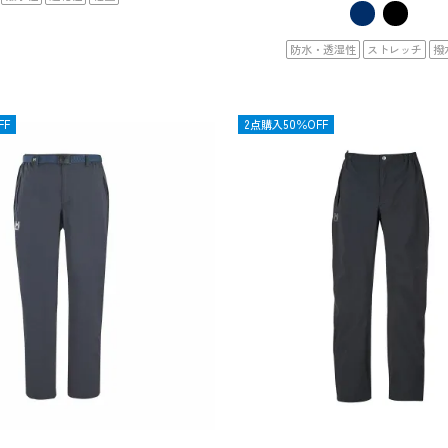
防水・透湿性
ストレッチ
撥
FF
OUTLET
2点購入50％OFF