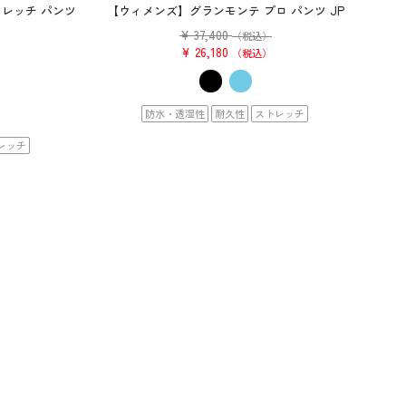
トレッチ パンツ
【ウィメンズ】グランモンテ プロ パンツ JP
¥
37,400
）
（税込）
¥
26,180
税込
防水・透湿性
耐久性
ストレッチ
レッチ