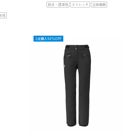
防水・透湿性
ストレッチ
立体裁断
水性
OUTLET
2点購入50％OFF