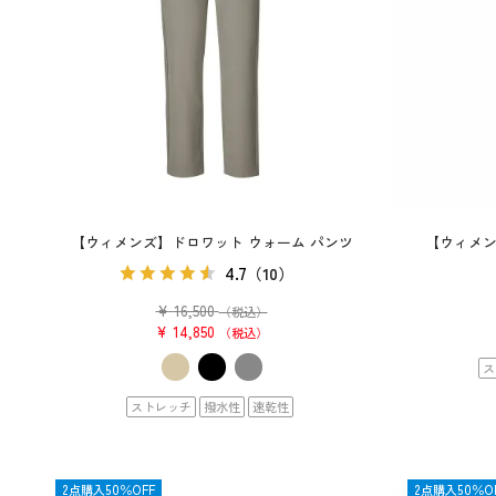
【ウィメンズ】ドロワット ウォーム パンツ
【ウィメン
4.7
（10）
¥
16,500
（税込）
¥
14,850
税込
ス
ストレッチ
撥水性
速乾性
OUTLET
2点購入50％OFF
OUTLET
2点購入50％O