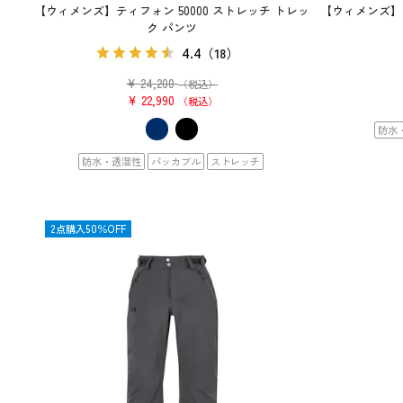
【ウィメンズ】ティフォン 50000 ストレッチ トレッ
【ウィメンズ】
ク パンツ
4.4
（18）
¥
24,200
（税込）
¥
22,990
税込
防水
防水・透湿性
パッカブル
ストレッチ
OUTLET
2点購入50％OFF