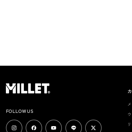
メ
FOLLOW US
ウ
リ