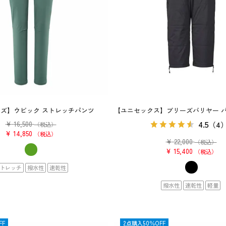
ズ】ウビック ストレッチパンツ
【ユニセックス】ブリーズバリヤー パフ
4.5
¥
16,500
（4
（税込）
¥
14,850
税込
¥
22,000
（税込）
¥
15,400
税込
トレッチ
撥水性
速乾性
撥水性
速乾性
軽量
FF
OUTLET
2点購入50％OFF