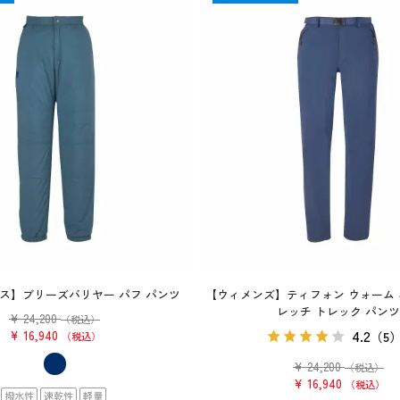
ス】ブリーズバリヤー パフ パンツ
【ウィメンズ】ティフォン ウォーム 
レッチ トレック パンツ
¥
24,200
（税込）
4.2
¥
16,940
（5
税込
¥
24,200
（税込）
¥
16,940
税込
撥水性
速乾性
軽量