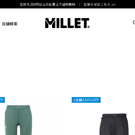
合計16,500円以上のお買上で送料無料 /
お知らせはこちら >>
店舗検索
FF
OUTLET
2点購入50％OFF