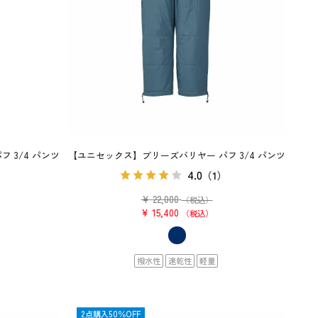
 3/4 パンツ
【ユニセックス】ブリーズバリヤー パフ 3/4 パンツ
4.0
）
（1）
¥
22,000
（税込）
¥
15,400
税込
撥水性
速乾性
軽量
OUTLET
2点購入50％OFF