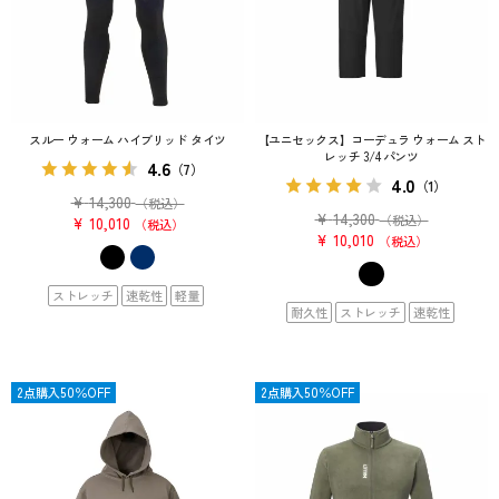
スルー ウォーム ハイブリッド タイツ
【ユニセックス】コーデュラ ウォーム スト
レッチ 3/4 パンツ
4.6
（7）
4.0
（1）
¥
14,300
（税込）
¥
14,300
（税込）
¥
10,010
税込
¥
10,010
税込
ストレッチ
速乾性
軽量
耐久性
ストレッチ
速乾性
OUTLET
2点購入50％OFF
OUTLET
2点購入50％OFF