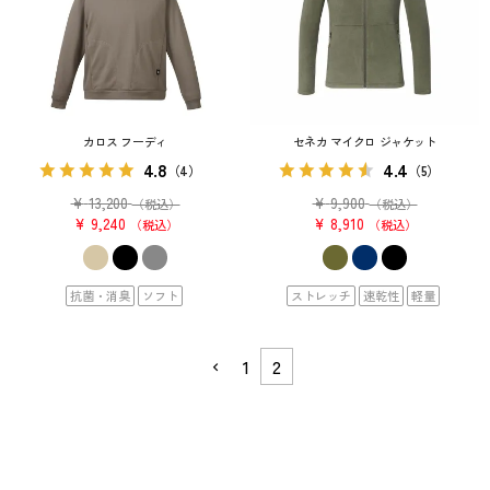
カロス フーディ
セネカ マイクロ ジャケット
4.8
4.4
（4）
（5）
¥
13,200
¥
9,900
（税込）
（税込）
¥
9,240
¥
8,910
税込
税込
抗菌・消臭
ソフト
ストレッチ
速乾性
軽量
1
2