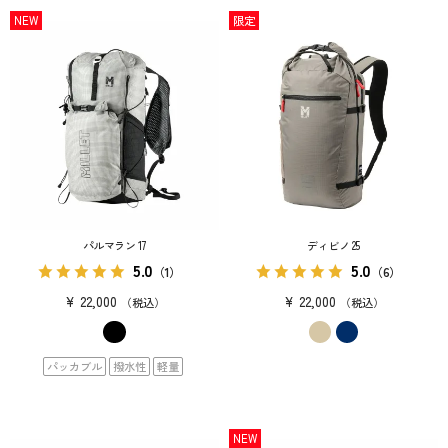
NEW
限定
パルマラン 17
ディビノ 25
5.0
5.0
（1）
（6）
¥
22,000
¥
22,000
税込
税込
パッカブル
撥水性
軽量
NEW