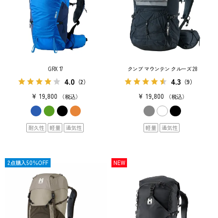
GRX 17
クンブ マウンテン クルーズ 28
4.0
4.3
（2）
（9）
¥
19,800
¥
19,800
税込
税込
耐久性
軽量
通気性
軽量
通気性
限定
2点購入50％OFF
NEW