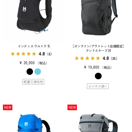
インテンス ウルトラ 15
［オンライン/アウトレット店舗限定］
ランドスケープ 28
4.8
（6）
4.8
（26）
¥
20,900
税込
¥
19,800
税込
軽量
通気性
ビジネス使い
NEW
NEW