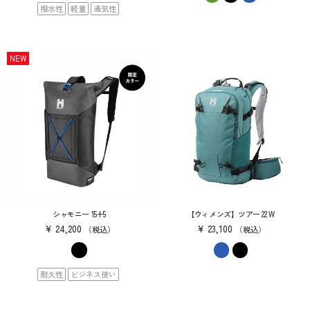
撥水性
軽量
通気性
NEW
シャモニー 15+5
【ウィメンズ】ツアー 22 W
¥
24,200
¥
23,100
税込
税込
耐久性
ビジネス使い