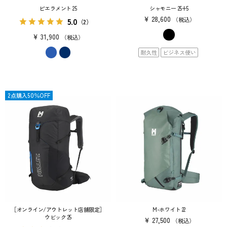
ピエラメント 25
シャモニー 25+5
¥
28,600
5.0
税込
（2）
¥
31,900
税込
耐久性
ビジネス使い
限定
2点購入50％OFF
［オンライン/アウトレット店舗限定］
M-ホワイト 22
ウビック 25
¥
27,500
税込