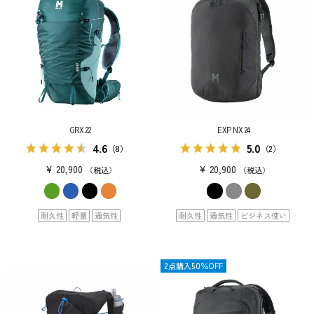
GRX 22
EXP NX 24
4.6
5.0
（8）
（2）
¥
20,900
¥
20,900
税込
税込
耐久性
軽量
通気性
耐久性
通気性
ビジネス使い
限定
2点購入50％OFF