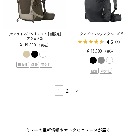
［オンライン/アウトレット店舗限定］
クンブ マウンテン クルーズ 22
アラビス 25
4.6
（7）
¥
19,800
税込
¥
18,700
税込
撥水性
軽量
通気性
軽量
通気性
1
2
ミレーの最新情報やオトクなニュースが届く