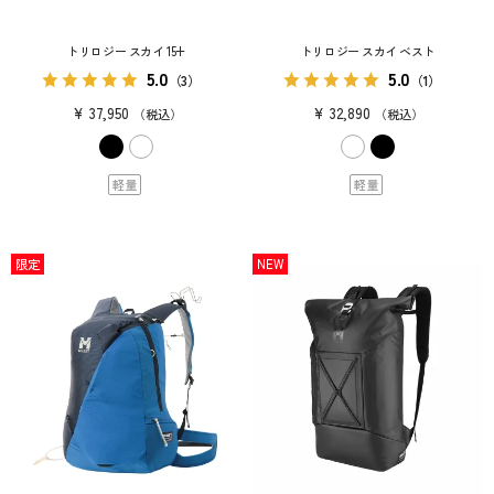
トリロジー スカイ 15+
トリロジー スカイ ベスト
5.0
5.0
（3）
（1）
¥
37,950
¥
32,890
税込
税込
軽量
軽量
限定
NEW