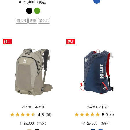
¥
26,400
税込
耐久性
軽量
通気性
限定
限定
ハイカー エア 20
ピエラメント 20
4.5
5.0
（18）
（1）
¥
25,300
¥
25,300
税込
税込