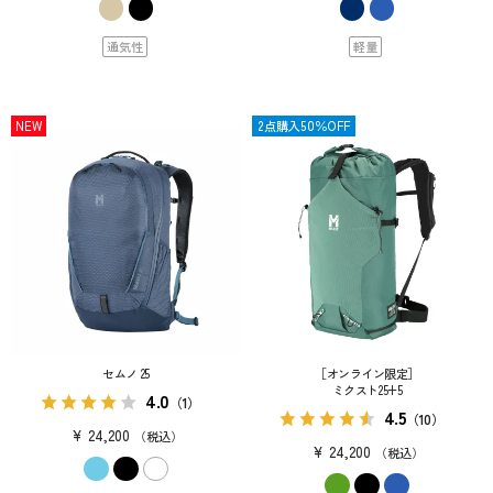
通気性
軽量
NEW
限定
2点購入50％OFF
セムノ 25
［オンライン限定］
ミクスト25+5
4.0
（1）
4.5
（10）
¥
24,200
税込
¥
24,200
税込