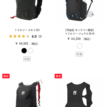
トリロジー スカイ 25+
［渋谷店/オンライン限定］
トリロジー ジョラス 20+5
4.0
（3）
¥
44,000
税込
¥
49,500
税込
軽量
軽量
限定
限定