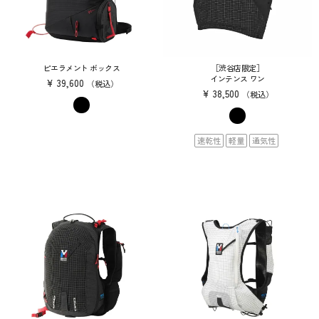
ピエラメント ボックス
［渋谷店限定］
インテンス ワン
¥
39,600
税込
¥
38,500
税込
速乾性
軽量
通気性