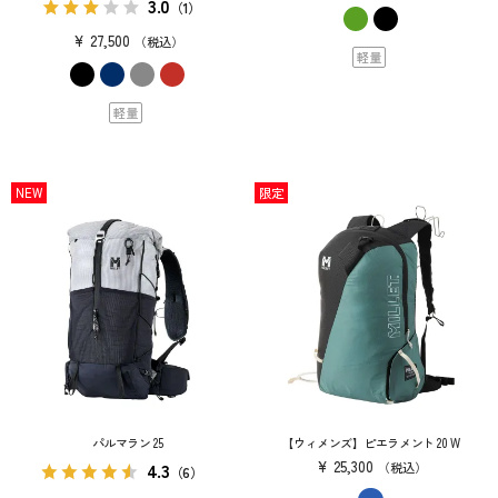
3.0
（1）
¥
27,500
税込
軽量
軽量
NEW
限定
パルマラン 25
【ウィメンズ】ピエラメント 20 W
¥
25,300
4.3
税込
（6）