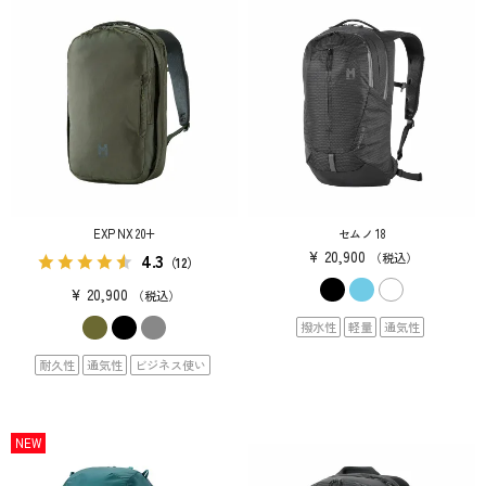
EXP NX 20+
セムノ 18
¥
20,900
4.3
税込
（12）
¥
20,900
税込
撥水性
軽量
通気性
耐久性
通気性
ビジネス使い
NEW